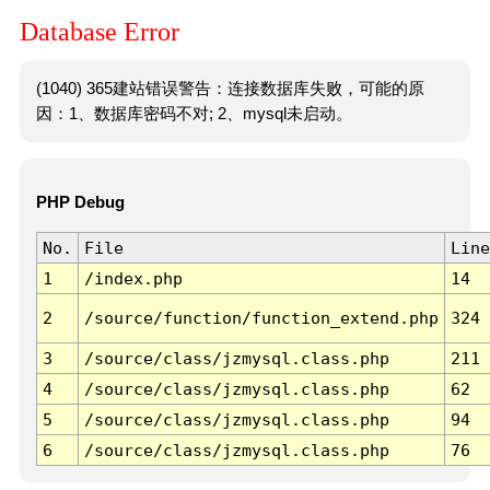
Database Error
(1040) 365建站错误警告：连接数据库失败，可能的原
因：1、数据库密码不对; 2、mysql未启动。
PHP Debug
No.
File
Line
1
/index.php
14
2
/source/function/function_extend.php
324
3
/source/class/jzmysql.class.php
211
4
/source/class/jzmysql.class.php
62
5
/source/class/jzmysql.class.php
94
6
/source/class/jzmysql.class.php
76