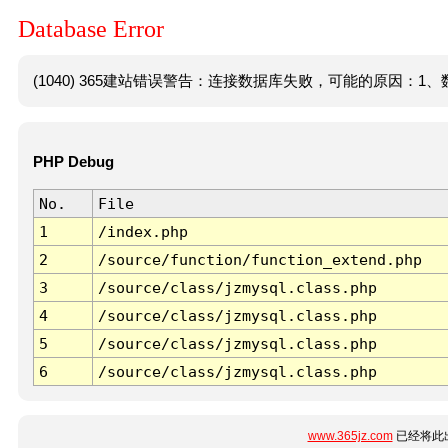
Database Error
(1040) 365建站错误警告：连接数据库失败，可能的原因：1、数
PHP Debug
No.
File
1
/index.php
2
/source/function/function_extend.php
3
/source/class/jzmysql.class.php
4
/source/class/jzmysql.class.php
5
/source/class/jzmysql.class.php
6
/source/class/jzmysql.class.php
www.365jz.com
已经将此