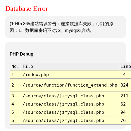
Database Error
(1040) 365建站错误警告：连接数据库失败，可能的原
因：1、数据库密码不对; 2、mysql未启动。
PHP Debug
No.
File
Line
1
/index.php
14
2
/source/function/function_extend.php
324
3
/source/class/jzmysql.class.php
211
4
/source/class/jzmysql.class.php
62
5
/source/class/jzmysql.class.php
94
6
/source/class/jzmysql.class.php
76