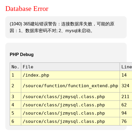
Database Error
(1040) 365建站错误警告：连接数据库失败，可能的原
因：1、数据库密码不对; 2、mysql未启动。
PHP Debug
No.
File
Line
1
/index.php
14
2
/source/function/function_extend.php
324
3
/source/class/jzmysql.class.php
211
4
/source/class/jzmysql.class.php
62
5
/source/class/jzmysql.class.php
94
6
/source/class/jzmysql.class.php
76