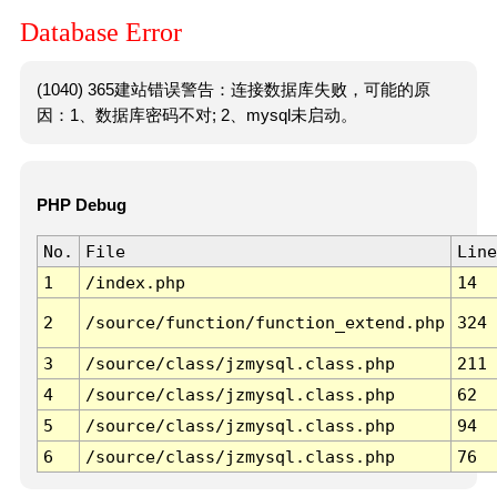
Database Error
(1040) 365建站错误警告：连接数据库失败，可能的原
因：1、数据库密码不对; 2、mysql未启动。
PHP Debug
No.
File
Line
1
/index.php
14
2
/source/function/function_extend.php
324
3
/source/class/jzmysql.class.php
211
4
/source/class/jzmysql.class.php
62
5
/source/class/jzmysql.class.php
94
6
/source/class/jzmysql.class.php
76