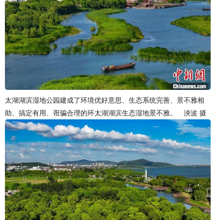
太湖湖滨湿地公园建成了环境优好意思、生态系统完善、景不雅相
助、搞定有用、诳骗合理的环太湖湖滨生态湿地景不雅。 泱波 摄