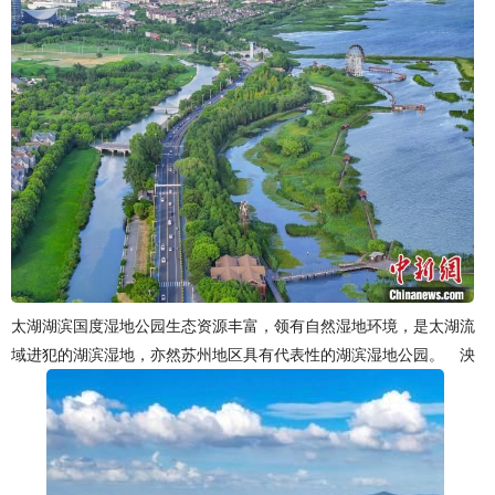
太湖湖滨国度湿地公园生态资源丰富，领有自然湿地环境，是太湖流
域进犯的湖滨湿地，亦然苏州地区具有代表性的湖滨湿地公园。 泱