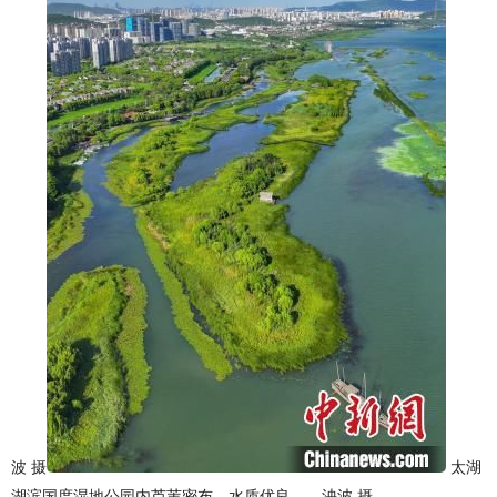
波 摄
太湖
湖滨国度湿地公园内芦苇密布，水质优良。 泱波 摄