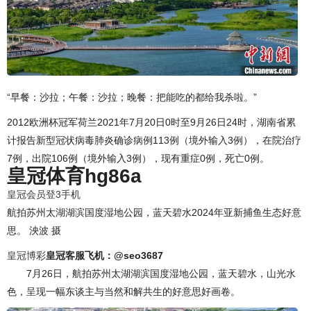
“早餐：沙拉；午餐：沙拉；晚餐：把能吃的都给我杀啦。”
2012欧洲杯冠军荷兰2021年7月20日0时至9月26日24时，湖南省累
计报告新型冠状病毒肺炎确诊病例113例（境外输入3例），在院治疗
7例，出院106例（境外输入3例），现有重症0例，死亡0例。
皇冠体育hg86a
皇冠会员登3手机
航拍苏州太湖湖滨国度湿地公园，蓝天碧水2024年亚新捕鱼生态好意
思。 泱波 摄
皇冠博彩
皇冠客服飞机：@seo3687
7月26日，航拍苏州太湖湖滨国度湿地公园，蓝天碧水，山光水
色，呈现一幅东谈主与当然和解共生的好意思好画卷。