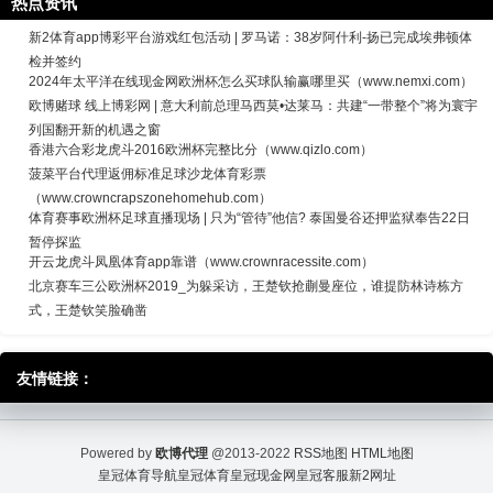
热点资讯
新2体育app博彩平台游戏红包活动 | 罗马诺：38岁阿什利-扬已完成埃弗顿体
检并签约
2024年太平洋在线现金网欧洲杯怎么买球队输赢哪里买（www.nemxi.com）
欧博赌球 线上博彩网 | 意大利前总理马西莫•达莱马：共建“一带整个”将为寰宇
列国翻开新的机遇之窗
香港六合彩龙虎斗2016欧洲杯完整比分（www.qizlo.com）
菠菜平台代理返佣标准足球沙龙体育彩票
（www.crowncrapszonehomehub.com）
体育赛事欧洲杯足球直播现场 | 只为“管待”他信? 泰国曼谷还押监狱奉告22日
暂停探监
开云龙虎斗凤凰体育app靠谱（www.crownracessite.com）
北京赛车三公欧洲杯2019_为躲采访，王楚钦抢蒯曼座位，谁提防林诗栋方
式，王楚钦笑脸确凿
友情链接：
Powered by
欧博代理
@2013-2022
RSS地图
HTML地图
皇冠体育导航
皇冠体育
皇冠现金网
皇冠客服
新2网址