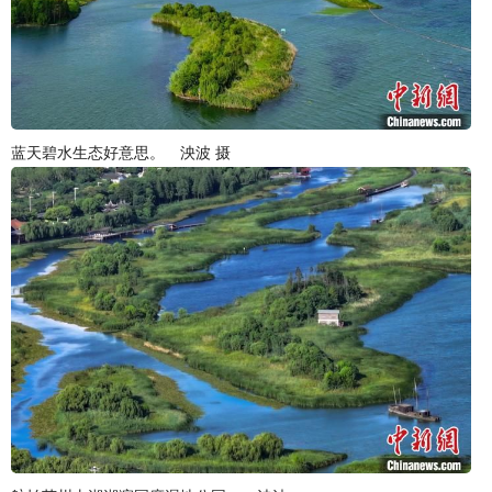
蓝天碧水生态好意思。 泱波 摄