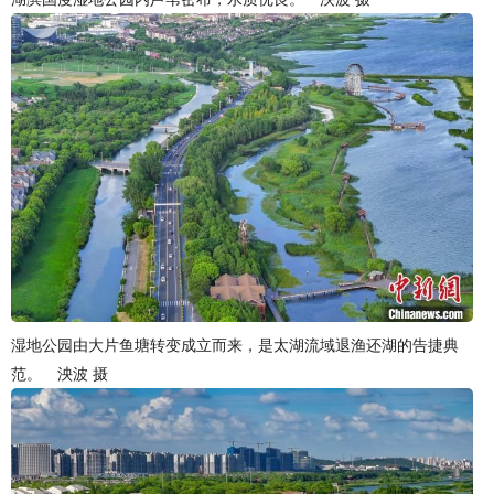
湿地公园由大片鱼塘转变成立而来，是太湖流域退渔还湖的告捷典
范。 泱波 摄