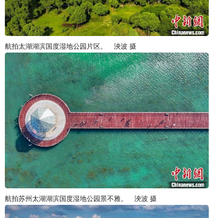
航拍太湖湖滨国度湿地公园片区。 泱波 摄
航拍苏州太湖湖滨国度湿地公园景不雅。 泱波 摄