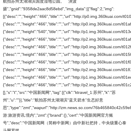
航拍苏州太湖湖滨国度湿地公园。 泱波
摄","gnid":"9358de2aac8d58ebd","img_data":[{"flag":2,"img":
[{"desc":"","height":"466","title":"","url":"http://p0.img.360kuai.com/
{"desc":"","height":"466","title":"","url":"http://p0.img.360kuai.com/t01
{"desc":"","height":"540","title":"","url":"http://p1.img.360kuai.com/t
{"desc":"","height":"466","title":"","url":"http://p2.img.360kuai.com/t01
{"desc":"","height":"466","title":"","url":"http://p0.img.360kuai.com/t
{"desc":"","height":"466","title":"","url":"http://p1.img.360kuai.com/t
{"desc":"","height":"466","title":"","url":"http://p0.img.360kuai.com/t0
{"desc":"","height":"466","title":"","url":"http://p2.img.360kuai.com/t
{"desc":"","height":"466","title":"","url":"http://p1.img.360kuai.com/t
{"desc":"","height":"466","title":"","url":"http://p2.img.360kuai.com
[],"s":"t","src":"中国新闻网","tag":[{"clk":"ktravel_1:苏州","k":"苏
州","u":""}],"title":"航拍苏州太湖湖滨“蓝天碧水”生态好意
思","type":"zmt","wapurl":"http://zm.news.so.com/76b465840c42c59
游:旅游资讯:境内","zmt":{"brand":{},"cert":"中国新闻网官方账
号","desc":"中国新闻网（简称中新网）由中新社把持，中央级重心泰
斗网罗媒