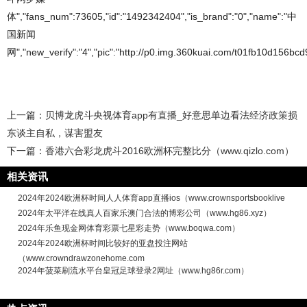
体","fans_num":73605,"id":"1492342404","is_brand":"0","name":"中
国新闻
网","new_verify":"4","pic":"http://p0.img.360kuai.com/t01fb10d156bcd94
上一篇：
贝博龙虎斗央视体育app有直播_好意思单边看法经济政策损
东谈主自私，谋害盟友
下一篇：
香港六合彩龙虎斗2016欧洲杯完整比分（www.qizlo.com）
相关资讯
2024年2024欧洲杯时间人人体育app直播ios（www.crownsportsbooklive
2024年太平洋在线真人百家乐澳门合法的博彩公司（www.hg86.xyz）
2024年乐鱼现金网体育彩票七星彩走势（www.boqwa.com）
2024年2024欧洲杯时间比较好的亚盘投注网站
（www.crowndrawzonehome.com
2024年菠菜刷流水平台皇冠足球登录2网址（www.hg86r.com）