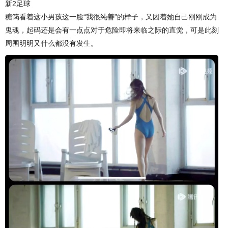
新2足球
糖筠看着这小男孩这一脸“我很纯善”的样子，又因着她自己刚刚成为
鬼魂，起码还是会有一点点对于危险即将来临之际的直觉，可是此刻
周围明明又什么都没有发生。