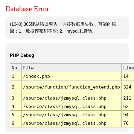
Database Error
(1040) 365建站错误警告：连接数据库失败，可能的原
因：1、数据库密码不对; 2、mysql未启动。
PHP Debug
No.
File
Line
1
/index.php
14
2
/source/function/function_extend.php
324
3
/source/class/jzmysql.class.php
211
4
/source/class/jzmysql.class.php
62
5
/source/class/jzmysql.class.php
94
6
/source/class/jzmysql.class.php
76