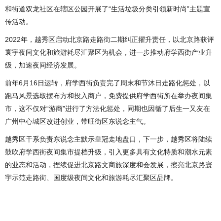
和街道双龙社区在辖区公园开展了“生活垃圾分类引领新时尚”主题宣
传活动。
2022年，越秀区启动北京路走路街二期纠正擢升责任，以北京路获评
寰宇夜间文化和旅游耗尽汇聚区为机会，进一步推动府学西街产业升
级，加速夜间经济发展。
前年6月16日运转，府学西街负责完了周末和节沐日走路化惩处，以
跑马风景选取摆布方和投入商户，免费提供府学西街所在举办夜间集
市，这不仅对“游商”进行了方法化惩处，同期也因循了后生一又友在
广州中心城区改进创业，带旺街区东说念主气。
越秀区干系负责东说念主默示皇冠走地盘口，下一步，越秀区将陆续
鼓吹府学西街夜间集市提档升级，引入更多具有文化特质和潮水元素
的业态和活动，捏续促进北京路文商旅深度和会发展，擦亮北京路寰
宇示范走路街、国度级夜间文化和旅游耗尽汇聚区品牌。