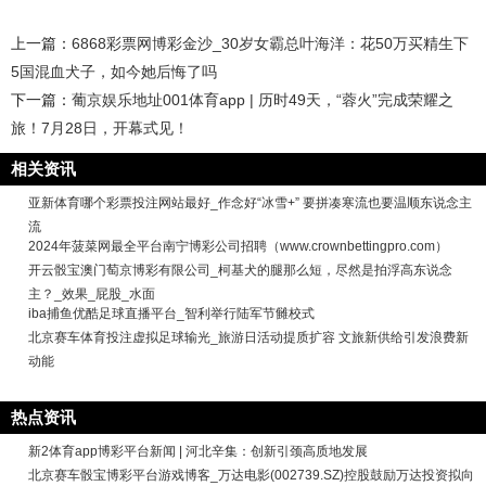
上一篇：
6868彩票网博彩金沙_30岁女霸总叶海洋：花50万买精生下
5国混血犬子，如今她后悔了吗
下一篇：
葡京娱乐地址001体育app | 历时49天，“蓉火”完成荣耀之
旅！7月28日，开幕式见！
相关资讯
亚新体育哪个彩票投注网站最好_作念好“冰雪+” 要拼凑寒流也要温顺东说念主
流
2024年菠菜网最全平台南宁博彩公司招聘（www.crownbettingpro.com）
开云骰宝澳门萄京博彩有限公司_柯基犬的腿那么短，尽然是拍浮高东说念
主？_效果_屁股_水面
iba捕鱼优酷足球直播平台_智利举行陆军节雠校式
北京赛车体育投注虚拟足球输光_旅游日活动提质扩容 文旅新供给引发浪费新
动能
热点资讯
新2体育app博彩平台新闻 | 河北辛集：创新引颈高质地发展
北京赛车骰宝博彩平台游戏博客_万达电影(002739.SZ)控股鼓励万达投资拟向