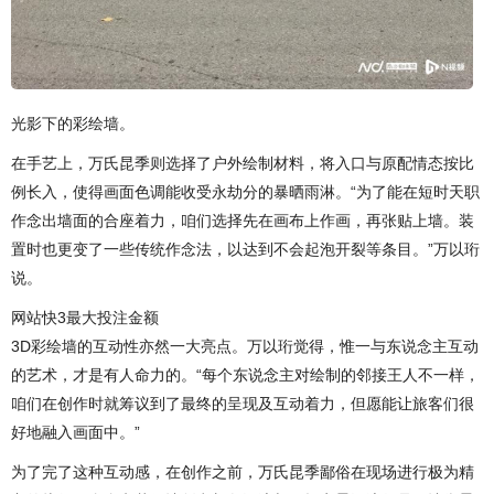
光影下的彩绘墙。
在手艺上，万氏昆季则选择了户外绘制材料，将入口与原配情态按比
例长入，使得画面色调能收受永劫分的暴晒雨淋。“为了能在短时天职
作念出墙面的合座着力，咱们选择先在画布上作画，再张贴上墙。装
置时也更变了一些传统作念法，以达到不会起泡开裂等条目。”万以珩
说。
网站快3最大投注金额
3D彩绘墙的互动性亦然一大亮点。万以珩觉得，惟一与东说念主互动
的艺术，才是有人命力的。“每个东说念主对绘制的邻接王人不一样，
咱们在创作时就筹议到了最终的呈现及互动着力，但愿能让旅客们很
好地融入画面中。”
为了完了这种互动感，在创作之前，万氏昆季鄙俗在现场进行极为精