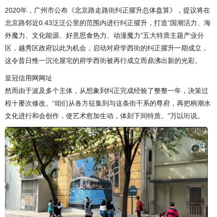
2020年，广州市公布《北京路走路街纠正擢升总体盘算》，提议将在
北京路邻近0.43泛泛公里的范围内进行纠正擢升，打造“国潮活力、海
外魔力、文化能源、好意思食热力、动漫魔力”五大特质主题产业分
区，越秀区政府以此为机会，启动对府学西街的纠正擢升一期成立，
这令昔日惟一沉沦屋宅的府学西街被再行成立而鼎沸出新的光彩。
皇冠信用网网址
然而由于波及多个主体，从想象到纠正完成经验了整整一年，决策过
程十屡次修改。“咱们从各方征集到与这条街干系的尊府，再把柄潮水
文化进行和会创作，使艺术愈加生动，体刻下间特质。”万以珩说。