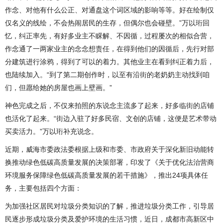
作念、对他有什么公正、对通盘这个词区域的影响等等。好在绘制仅
仅名义的线绘，不会热闹居民的生存，但偶尔也会碰壁。”万以珩回
忆，纠正率先，有好多业主不睬解、不因循，过程屡次的相似合营，
作念通了一两家业主的念念想责任，在得到他们的因循后，先行对部
分建筑进行涂鸦，得到了可以的着力。其他业主在看到纠正着力后，
也陆续加入。“到了第二期创作时，以至有沿街的老奶奶主动找到咱
们，但愿给她的房屋也画上壁画。”
神色完成之后，不仅来拍照的东说念主流多了起来，好多临街的店铺
也活化了起来。“街边入驻了好多民宿、文创的店铺，这便是艺术带动
买卖活力。”万以珩补充说念。
近期，威海市委政法委根据上级和市委、市政府关于深化新旧动能转
换推动绿色低碳高质量发展的决策部署，印发了《关于优化法治营商
环境服务保障绿色低碳高质量发展的若干措施》，推出24项具体任
务，主要包括四个方面：
为加强社区居民对垃圾分类知识的了解，推进垃圾分类工作，引导居
民逐步形成垃圾分类及爱护环境的生活习惯，近日，成都市高新区中