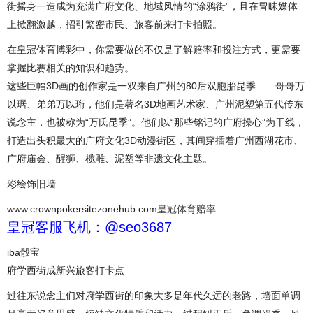
街摇身一造成为充满广府文化、地域风情的“涂鸦街”，且在冒昧媒体
上掀翻激越，招引繁密市民、旅客前来打卡拍照。
在皇冠体育博彩中，你需要做的不仅是了解赔率和投注方式，更需要
掌握比赛相关的知识和趋势。
这些巨幅3D画的创作家是一双来自广州的80后双胞胎昆季——哥哥万
以琚、弟弟万以珩，他们是著名3D地画艺术家、广州泥塑第五代传东
说念主，也被称为“万氏昆季”。他们以“那些铭记的广府操心”为干线，
打造出头积最大的广府文化3D动漫街区，其间穿插着广州西湖花市、
广府庙会、醒狮、榄雕、泥塑等非遗文化主题。
彩绘饰旧墙
www.crownpokersitezonehub.com
皇冠体育赔率
皇冠客服飞机：@seo3687
iba骰宝
府学西街成新兴旅客打卡点
过往东说念主们对府学西街的印象大多是年代久远的老路，墙面单调