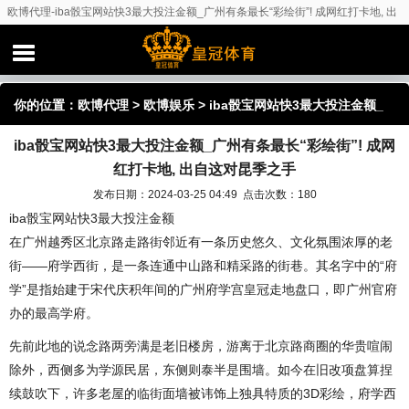
欧博代理-iba骰宝网站快3最大投注金额_广州有条最长“彩绘街”! 成网红打卡地, 出
自这对昆季之手
你的位置：
欧博代理
>
欧博娱乐
> iba骰宝网站快3最大投注金额_
iba骰宝网站快3最大投注金额_广州有条最长“彩绘街”! 成网
广州有条最长“彩绘街”! 成网红打卡地, 出自这对昆季之手
红打卡地, 出自这对昆季之手
发布日期：2024-03-25 04:49 点击次数：180
iba骰宝网站快3最大投注金额
在广州越秀区北京路走路街邻近有一条历史悠久、文化氛围浓厚的老
街——府学西街，是一条连通中山路和精采路的街巷。其名字中的“府
学”是指始建于宋代庆积年间的广州府学宫皇冠走地盘口，即广州官府
办的最高学府。
先前此地的说念路两旁满是老旧楼房，游离于北京路商圈的华贵喧闹
除外，西侧多为学源民居，东侧则泰半是围墙。如今在旧改项盘算捏
续鼓吹下，许多老屋的临街面墙被讳饰上独具特质的3D彩绘，府学西