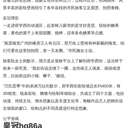
且毫无好意思感，短缺文化特质和活力，过程纠正后，色调娟秀、风
景丰富的彩绘壁画招引了各年齿段的市民旅客立足观赏、拍照眷顾。
皇冠博彩
一走进府学西街动漫区，起首映入眼帘的是甘好意思、缤纷的糖果
屋，黄色的屋子上有甜甜圈、烧烤，还有各色糖果等点缀。
“夙昔嗅觉广州的楼房王人有点旧，咫尺绘上壁画有种新颖的嗅觉。咱
们可爱在这里拍拍照，发一又友圈。”市民施女士说。
旅客阮女士则默示，我方是从冒昧平台上了解到府学西街，这次终于
前来一探究竟。“我在街说念绕了一圈，这些画王人很真、画得很漂
亮，比如前边的小猫、狮子。”她说。
“万氏昆季”中的弟弟万以珩默示，府学西街彩绘墙总长约400米，将
3D错觉、线条彩绘、雕镂与绘制等相组合，共成立了四个主题，包括
动漫、传统文化、潮水想象以及非遗文化等，每幅作品王人把柄街说
念墙面的窗口、绘制点的不同高度进行特定想象。
公平游戏
皇冠hg86a