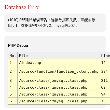
Database Error
(1040) 365建站错误警告：连接数据库失败，可能的原
因：1、数据库密码不对; 2、mysql未启动。
PHP Debug
No.
File
Line
1
/index.php
14
2
/source/function/function_extend.php
324
3
/source/class/jzmysql.class.php
211
4
/source/class/jzmysql.class.php
62
5
/source/class/jzmysql.class.php
94
6
/source/class/jzmysql.class.php
76