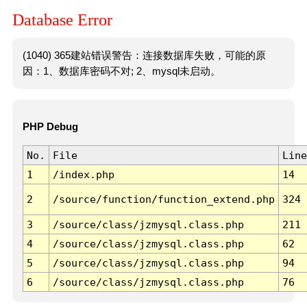
Database Error
(1040) 365建站错误警告：连接数据库失败，可能的原
因：1、数据库密码不对; 2、mysql未启动。
PHP Debug
No.
File
Line
1
/index.php
14
2
/source/function/function_extend.php
324
3
/source/class/jzmysql.class.php
211
4
/source/class/jzmysql.class.php
62
5
/source/class/jzmysql.class.php
94
6
/source/class/jzmysql.class.php
76