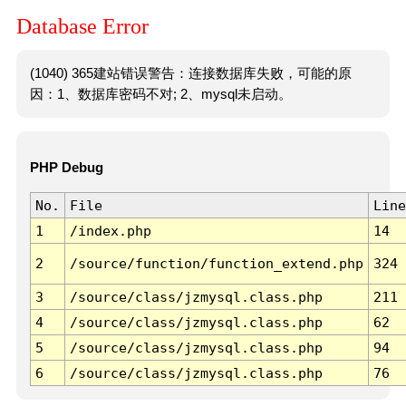
Database Error
(1040) 365建站错误警告：连接数据库失败，可能的原
因：1、数据库密码不对; 2、mysql未启动。
PHP Debug
No.
File
Line
1
/index.php
14
2
/source/function/function_extend.php
324
3
/source/class/jzmysql.class.php
211
4
/source/class/jzmysql.class.php
62
5
/source/class/jzmysql.class.php
94
6
/source/class/jzmysql.class.php
76