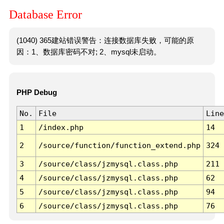
Database Error
(1040) 365建站错误警告：连接数据库失败，可能的原
因：1、数据库密码不对; 2、mysql未启动。
PHP Debug
No.
File
Line
1
/index.php
14
2
/source/function/function_extend.php
324
3
/source/class/jzmysql.class.php
211
4
/source/class/jzmysql.class.php
62
5
/source/class/jzmysql.class.php
94
6
/source/class/jzmysql.class.php
76