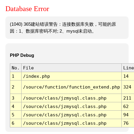
Database Error
(1040) 365建站错误警告：连接数据库失败，可能的原
因：1、数据库密码不对; 2、mysql未启动。
PHP Debug
No.
File
Line
1
/index.php
14
2
/source/function/function_extend.php
324
3
/source/class/jzmysql.class.php
211
4
/source/class/jzmysql.class.php
62
5
/source/class/jzmysql.class.php
94
6
/source/class/jzmysql.class.php
76