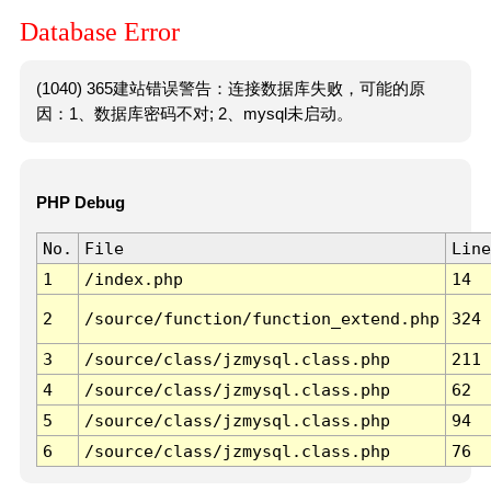
Database Error
(1040) 365建站错误警告：连接数据库失败，可能的原
因：1、数据库密码不对; 2、mysql未启动。
PHP Debug
No.
File
Line
1
/index.php
14
2
/source/function/function_extend.php
324
3
/source/class/jzmysql.class.php
211
4
/source/class/jzmysql.class.php
62
5
/source/class/jzmysql.class.php
94
6
/source/class/jzmysql.class.php
76