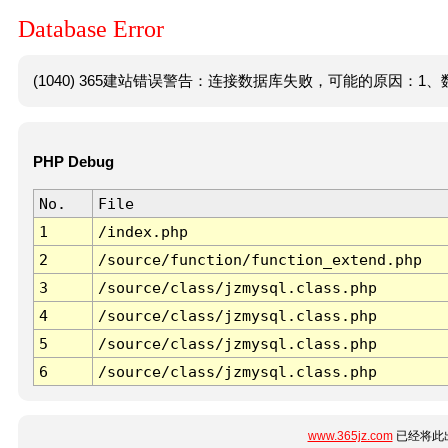
Database Error
(1040) 365建站错误警告：连接数据库失败，可能的原因：1、数
PHP Debug
No.
File
1
/index.php
2
/source/function/function_extend.php
3
/source/class/jzmysql.class.php
4
/source/class/jzmysql.class.php
5
/source/class/jzmysql.class.php
6
/source/class/jzmysql.class.php
www.365jz.com
已经将此