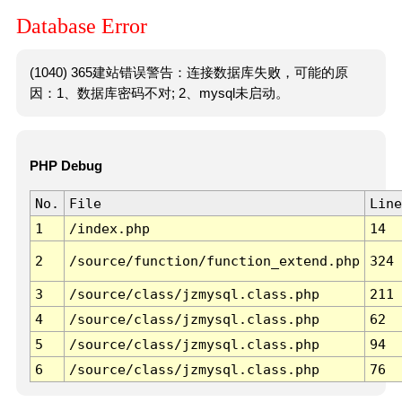
Database Error
(1040) 365建站错误警告：连接数据库失败，可能的原
因：1、数据库密码不对; 2、mysql未启动。
PHP Debug
No.
File
Line
1
/index.php
14
2
/source/function/function_extend.php
324
3
/source/class/jzmysql.class.php
211
4
/source/class/jzmysql.class.php
62
5
/source/class/jzmysql.class.php
94
6
/source/class/jzmysql.class.php
76