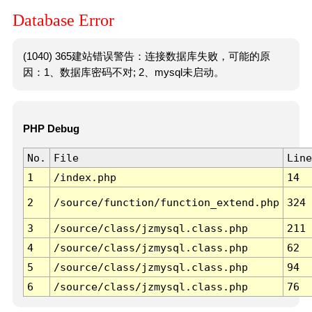
Database Error
(1040) 365建站错误警告：连接数据库失败，可能的原
因：1、数据库密码不对; 2、mysql未启动。
PHP Debug
No.
File
Line
1
/index.php
14
2
/source/function/function_extend.php
324
3
/source/class/jzmysql.class.php
211
4
/source/class/jzmysql.class.php
62
5
/source/class/jzmysql.class.php
94
6
/source/class/jzmysql.class.php
76