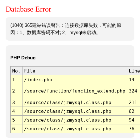
Database Error
(1040) 365建站错误警告：连接数据库失败，可能的原
因：1、数据库密码不对; 2、mysql未启动。
PHP Debug
No.
File
Line
1
/index.php
14
2
/source/function/function_extend.php
324
3
/source/class/jzmysql.class.php
211
4
/source/class/jzmysql.class.php
62
5
/source/class/jzmysql.class.php
94
6
/source/class/jzmysql.class.php
76